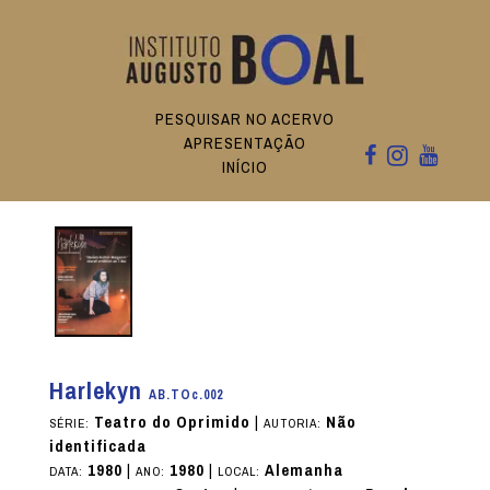
PESQUISAR NO ACERVO
APRESENTAÇÃO
INÍCIO
Harlekyn
AB.TOc.002
Teatro do Oprimido
|
Não
SÉRIE:
AUTORIA:
identificada
1980
|
1980
|
Alemanha
DATA:
ANO:
LOCAL: