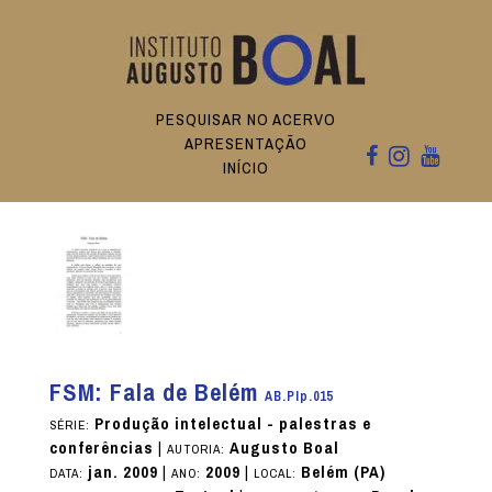
PESQUISAR NO ACERVO
APRESENTAÇÃO
INÍCIO
FSM: Fala de Belém
AB.PIp.015
Produção intelectual - palestras e
SÉRIE:
conferências
|
Augusto Boal
AUTORIA:
jan. 2009
|
2009
|
Belém (PA)
DATA:
ANO:
LOCAL: