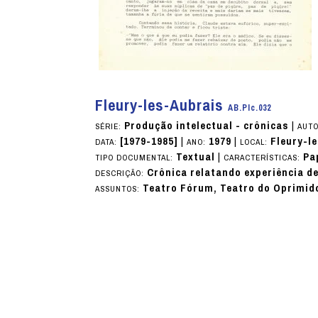
Fleury-les-Aubrais
AB.PIc.032
Produção intelectual - crônicas
|
SÉRIE:
AUTO
[1979-1985]
|
1979
|
Fleury-l
DATA:
ANO:
LOCAL:
Textual
|
Pa
TIPO DOCUMENTAL:
CARACTERÍSTICAS:
Crônica relatando experiência d
DESCRIÇÃO:
Teatro Fórum, Teatro do Oprimid
ASSUNTOS: