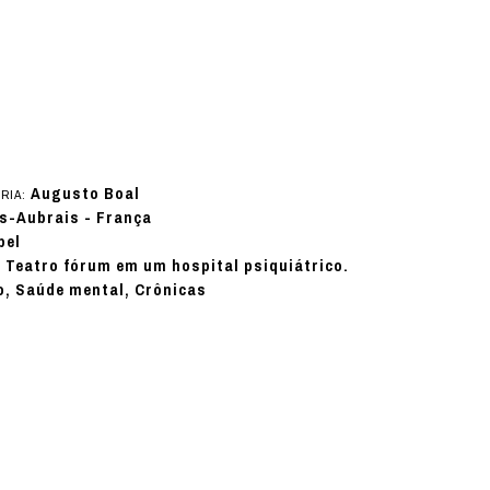
Augusto Boal
RIA:
es-Aubrais - França
pel
e Teatro fórum em um hospital psiquiátrico.
o, Saúde mental, Crônicas