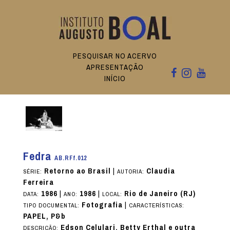
PESQUISAR NO ACERVO
APRESENTAÇÃO
INÍCIO
Fedra
AB.RFf.012
Retorno ao Brasil
|
Claudia
SÉRIE:
AUTORIA:
Ferreira
1986
|
1986
|
Rio de Janeiro (RJ)
DATA:
ANO:
LOCAL:
Fotografia
|
TIPO DOCUMENTAL:
CARACTERÍSTICAS:
PAPEL, P&b
Edson Celulari, Betty Erthal e outra
DESCRIÇÃO: