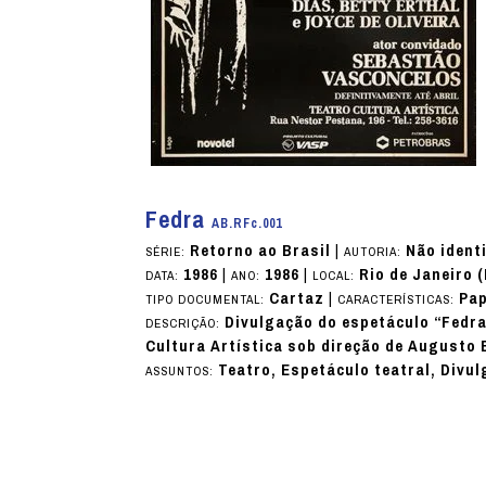
Fedra
AB.RFc.001
Retorno ao Brasil
|
Não ident
SÉRIE:
AUTORIA:
1986
|
1986
|
Rio de Janeiro 
DATA:
ANO:
LOCAL:
Cartaz
|
Pap
TIPO DOCUMENTAL:
CARACTERÍSTICAS:
Divulgação do espetáculo “Fedra
DESCRIÇÃO:
Cultura Artística sob direção de Augusto 
Teatro, Espetáculo teatral, Divu
ASSUNTOS: