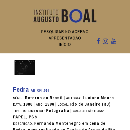
PESQUISAR NO ACERVO
APRESENTAÇÃO
INÍCIO
Fedra
AB.RFf.014
Retorno ao Brasil
|
Luciano Moura
SÉRIE:
AUTORIA:
1986
|
1986
|
Rio de Janeiro (RJ)
DATA:
ANO:
LOCAL:
Fotografia
|
TIPO DOCUMENTAL:
CARACTERÍSTICAS:
PAPEL, P&b
Fernanda Montenegro em cena de
DESCRIÇÃO:
Fedra, peça realizada no Teatro de Arena do Rio