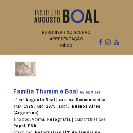
PESQUISAR NO ACERVO
APRESENTAÇÃO
INÍCIO
Família Thumim e Boal
AB.ABff.028
Augusto Boal
|
Desconhecida
SÉRIE:
AUTORIA:
1975
|
1975
|
Buenos Aires
DATA:
ANO:
LOCAL:
(Argentina)
Fotografia
|
TIPO DOCUMENTAL:
CARACTERÍSTICAS:
Papel; P&b
Fotografias (13) da família no
DESCRIÇÃO: