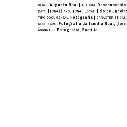
Augusto Boal
|
Desconhecida
SÉRIE:
AUTORIA:
[1954]
|
1954
|
[Rio de Janeir
DATA:
ANO:
LOCAL:
Fotografia
|
TIPO DOCUMENTAL:
CARACTERÍSTICAS
Fotografia da família Boal, [for
DESCRIÇÃO:
Fotografia, Família
ASSUNTOS: