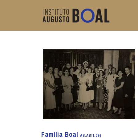
Família Boal
AB.ABff.024