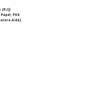
o (RJ)]
Papel; P&b
:
matura Aída].