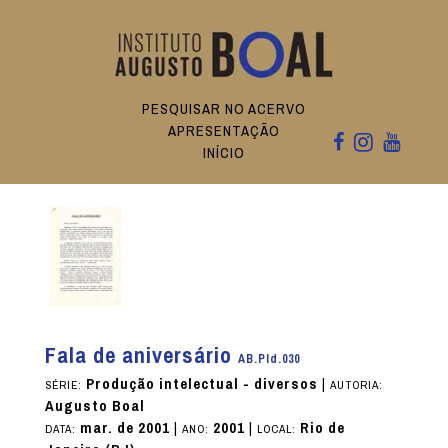
PESQUISAR NO ACERVO
APRESENTAÇÃO
INÍCIO
Fala de aniversário
AB.PId.030
Produção intelectual - diversos
|
SÉRIE:
AUTORIA:
Augusto Boal
mar. de 2001
|
2001
|
Rio de
DATA:
ANO:
LOCAL: