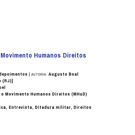
o Movimento Humanos Direitos
e depoimentos
|
Augusto Boal
AUTORIA:
o (RJ)]
pel
a o Movimento Humanos Direitos (MHuD)
ca, Entrevista, Ditadura militar, Direitos