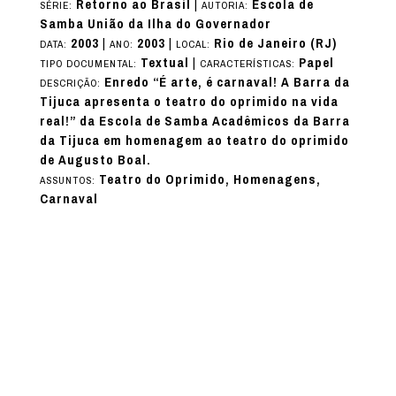
Retorno ao Brasil
|
Escola de
SÉRIE:
AUTORIA:
Samba União da Ilha do Governador
2003
|
2003
|
Rio de Janeiro (RJ)
DATA:
ANO:
LOCAL:
Textual
|
Papel
TIPO DOCUMENTAL:
CARACTERÍSTICAS:
Enredo “É arte, é carnaval! A Barra da
DESCRIÇÃO:
Tijuca apresenta o teatro do oprimido na vida
real!” da Escola de Samba Acadêmicos da Barra
da Tijuca em homenagem ao teatro do oprimido
de Augusto Boal.
Teatro do Oprimido, Homenagens,
ASSUNTOS:
Carnaval