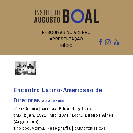
PESQUISAR NO ACERVO
APRESENTAÇÃO
INÍCIO
Encontro Latino-Americano de
Diretores
AB.AEDf.004
Arena
|
Eduardo y Luis
SÉRIE:
AUTORIA:
2 jan. 1971
|
1971
|
Buenos Aires
DATA:
ANO:
LOCAL:
(Argentina)
Fotografia
|
TIPO DOCUMENTAL:
CARACTERÍSTICAS: