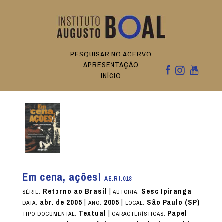
PESQUISAR NO ACERVO
APRESENTAÇÃO
INÍCIO
Em cena, ações!
AB.Rt.018
Retorno ao Brasil
|
Sesc Ipiranga
SÉRIE:
AUTORIA:
abr. de 2005
|
2005
|
São Paulo (SP)
DATA:
ANO:
LOCAL:
Textual
|
Papel
TIPO DOCUMENTAL:
CARACTERÍSTICAS: