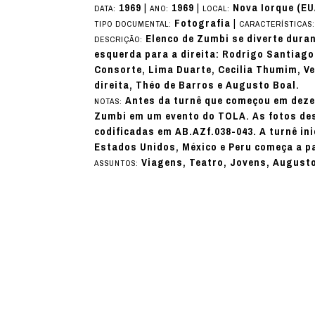
1969
|
1969
|
Nova Iorque (EU
DATA:
ANO:
LOCAL:
Fotografia
|
TIPO DOCUMENTAL:
CARACTERÍSTICAS
Elenco de Zumbi se diverte duran
DESCRIÇÃO:
esquerda para a direita: Rodrigo Santiago
Consorte, Lima Duarte, Cecilia Thumim, V
direita, Théo de Barros e Augusto Boal.
Antes da turnê que começou em deze
NOTAS:
Zumbi em um evento do TOLA. As fotos de
codificadas em AB.AZf.038-043. A turnê in
Estados Unidos, México e Peru começa a pa
Viagens, Teatro, Jovens, Augusto
ASSUNTOS: