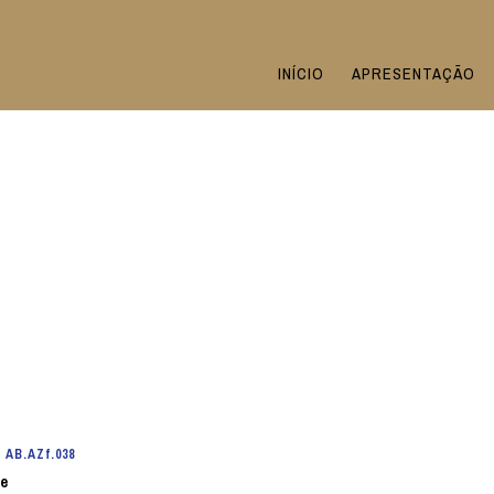
INÍCIO
APRESENTAÇÃO
e
AB.AZf.038
te