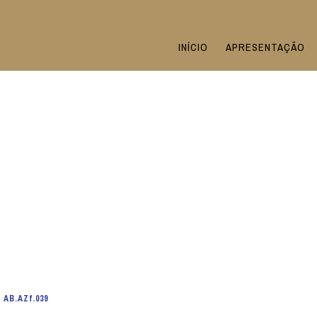
INÍCIO
APRESENTAÇÃO
e
AB.AZf.039