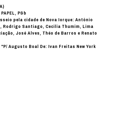
A)
PAPEL, P&b
:
sseio pela cidade de Nova Iorque: Antônio
), Rodrigo Santiago, Cecilia Thumim, Lima
iação, José Alves, Théo de Barros e Renato
 "P/ Augusto Boal De: Ivan Freitas New York