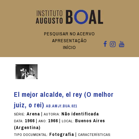
PESQUISAR NO ACERVO
APRESENTAÇÃO
INÍCIO
El mejor alcalde, el rey (O melhor
juiz, o rei)
AB.AMJf.BUA.021
Arena
|
Não identificada
SÉRIE:
AUTORIA:
1966
|
1966
|
Buenos Aires
DATA:
ANO:
LOCAL:
(Argentina)
Fotografia
|
TIPO DOCUMENTAL:
CARACTERÍSTICAS: