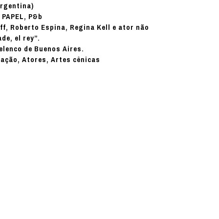
rgentina)
PAPEL, P&b
:
f, Roberto Espina, Regina Kell e ator não
de, el rey”.
elenco de Buenos Aires.
nação, Atores, Artes cênicas