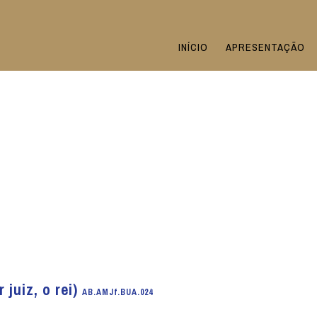
INÍCIO
APRESENTAÇÃO
 juiz, o rei)
AB.AMJf.BUA.024