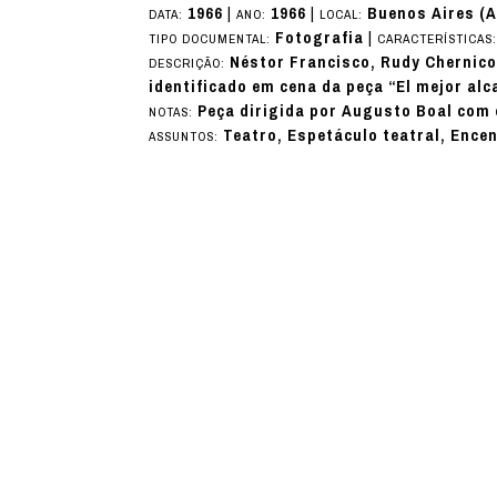
1966
|
1966
|
Buenos Aires (A
DATA:
ANO:
LOCAL:
Fotografia
|
TIPO DOCUMENTAL:
CARACTERÍSTICAS
Néstor Francisco, Rudy Chernicof
DESCRIÇÃO:
identificado em cena da peça “El mejor alca
Peça dirigida por Augusto Boal com 
NOTAS:
Teatro, Espetáculo teatral, Ence
ASSUNTOS: