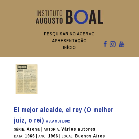
PESQUISAR NO ACERVO
APRESENTAÇÃO
INÍCIO
El mejor alcalde, el rey (O melhor
juiz, o rei)
AB.AMJrj.002
Arena
|
Vários autores
SÉRIE:
AUTORIA:
1966
|
1966
|
Buenos Aires
DATA:
ANO:
LOCAL: