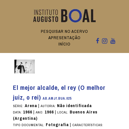
PESQUISAR NO ACERVO
APRESENTAÇÃO
INÍCIO
El mejor alcalde, el rey (O melhor
juiz, o rei)
AB.AMJf.BUA.025
Arena
|
Não identificada
SÉRIE:
AUTORIA:
1966
|
1966
|
Buenos Aires
DATA:
ANO:
LOCAL:
(Argentina)
Fotografia
|
TIPO DOCUMENTAL:
CARACTERÍSTICAS: