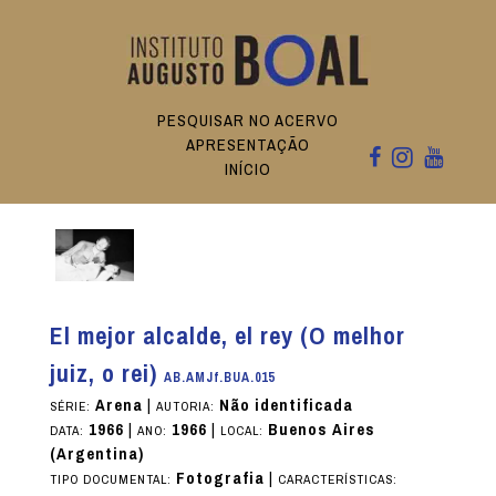
PESQUISAR NO ACERVO
APRESENTAÇÃO
INÍCIO
El mejor alcalde, el rey (O melhor
juiz, o rei)
AB.AMJf.BUA.015
Arena
|
Não identificada
SÉRIE:
AUTORIA:
1966
|
1966
|
Buenos Aires
DATA:
ANO:
LOCAL:
(Argentina)
Fotografia
|
TIPO DOCUMENTAL:
CARACTERÍSTICAS: