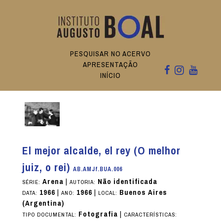
PESQUISAR NO ACERVO
APRESENTAÇÃO
INÍCIO
El mejor alcalde, el rey (O melhor
juiz, o rei)
AB.AMJf.BUA.006
Arena
|
Não identificada
SÉRIE:
AUTORIA:
1966
|
1966
|
Buenos Aires
DATA:
ANO:
LOCAL:
(Argentina)
Fotografia
|
TIPO DOCUMENTAL:
CARACTERÍSTICAS: