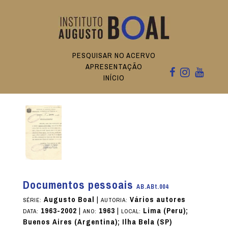
PESQUISAR NO ACERVO
APRESENTAÇÃO
INÍCIO
Documentos pessoais
AB.ABt.004
Augusto Boal
|
Vários autores
SÉRIE:
AUTORIA:
1963-2002
|
1963
|
Lima (Peru);
DATA:
ANO:
LOCAL:
Buenos Aires (Argentina); Ilha Bela (SP)