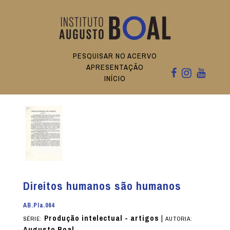
PESQUISAR NO ACERVO
APRESENTAÇÃO
INÍCIO
Direitos humanos são humanos
AB.PIa.064
Produção intelectual - artigos
|
SÉRIE:
AUTORIA:
Augusto Boal