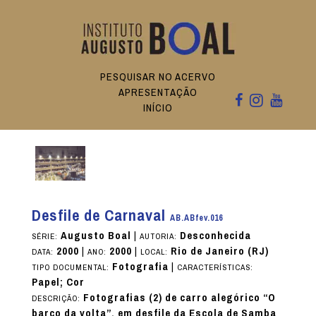
PESQUISAR NO ACERVO
APRESENTAÇÃO
INÍCIO
Desfile de Carnaval
AB.ABfev.016
Augusto Boal
|
Desconhecida
SÉRIE:
AUTORIA:
2000
|
2000
|
Rio de Janeiro (RJ)
DATA:
ANO:
LOCAL:
Fotografia
|
TIPO DOCUMENTAL:
CARACTERÍSTICAS:
Papel; Cor
Fotografias (2) de carro alegórico “O
DESCRIÇÃO:
barco da volta”, em desfile da Escola de Samba