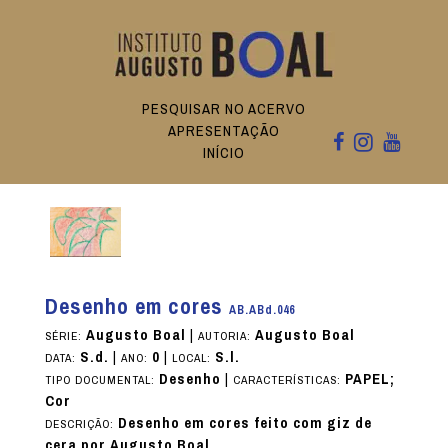
PESQUISAR NO ACERVO
APRESENTAÇÃO
INÍCIO
Desenho em cores
AB.ABd.046
Augusto Boal
|
Augusto Boal
SÉRIE:
AUTORIA:
S.d.
|
0
|
S.l.
DATA:
ANO:
LOCAL:
Desenho
|
PAPEL;
TIPO DOCUMENTAL:
CARACTERÍSTICAS:
Cor
Desenho em cores feito com giz de
DESCRIÇÃO:
cera por Augusto Boal.