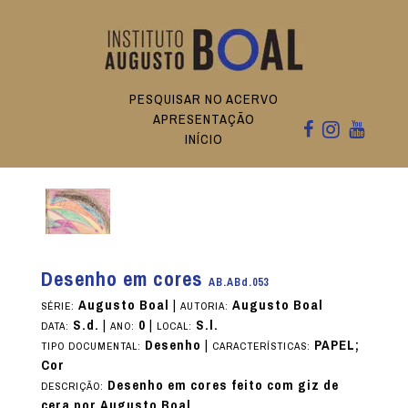
PESQUISAR NO ACERVO
APRESENTAÇÃO
INÍCIO
Desenho em cores
AB.ABd.053
Augusto Boal
|
Augusto Boal
SÉRIE:
AUTORIA:
S.d.
|
0
|
S.l.
DATA:
ANO:
LOCAL:
Desenho
|
PAPEL;
TIPO DOCUMENTAL:
CARACTERÍSTICAS:
Cor
Desenho em cores feito com giz de
DESCRIÇÃO:
cera por Augusto Boal.