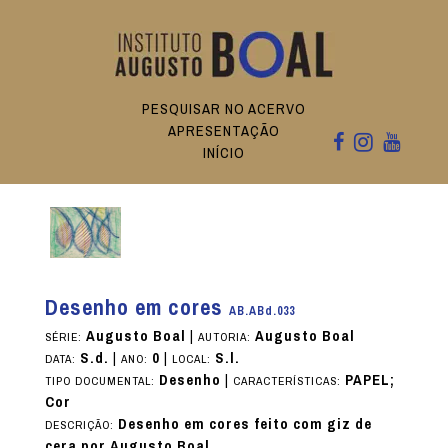
PESQUISAR NO ACERVO
APRESENTAÇÃO
INÍCIO
Desenho em cores
AB.ABd.033
Augusto Boal
|
Augusto Boal
SÉRIE:
AUTORIA:
S.d.
|
0
|
S.l.
DATA:
ANO:
LOCAL:
Desenho
|
PAPEL;
TIPO DOCUMENTAL:
CARACTERÍSTICAS:
Cor
Desenho em cores feito com giz de
DESCRIÇÃO:
cera por Augusto Boal.