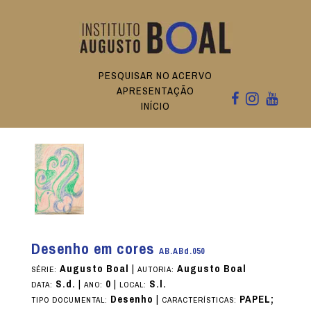
PESQUISAR NO ACERVO
APRESENTAÇÃO
INÍCIO
Desenho em cores
AB.ABd.050
Augusto Boal
|
Augusto Boal
SÉRIE:
AUTORIA:
S.d.
|
0
|
S.l.
DATA:
ANO:
LOCAL:
Desenho
|
PAPEL;
TIPO DOCUMENTAL:
CARACTERÍSTICAS: