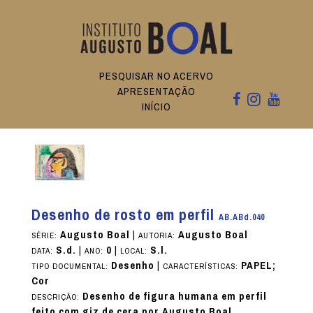
PESQUISAR NO ACERVO
APRESENTAÇÃO
INÍCIO
Desenho de rosto em perfil
AB.ABd.040
Augusto Boal
|
Augusto Boal
SÉRIE:
AUTORIA:
S.d.
|
0
|
S.l.
DATA:
ANO:
LOCAL:
Desenho
|
PAPEL;
TIPO DOCUMENTAL:
CARACTERÍSTICAS:
Cor
Desenho de figura humana em perfil
DESCRIÇÃO:
feito com giz de cera por Augusto Boal.