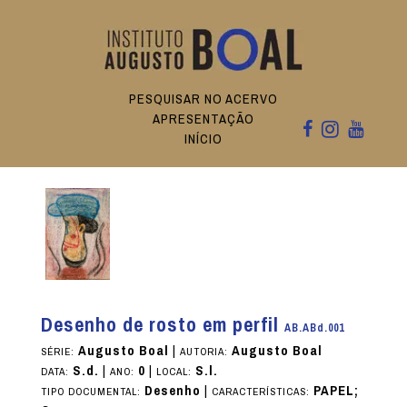
PESQUISAR NO ACERVO
APRESENTAÇÃO
INÍCIO
Desenho de rosto em perfil
AB.ABd.001
Augusto Boal
|
Augusto Boal
SÉRIE:
AUTORIA:
S.d.
|
0
|
S.l.
DATA:
ANO:
LOCAL:
Desenho
|
PAPEL;
TIPO DOCUMENTAL:
CARACTERÍSTICAS: