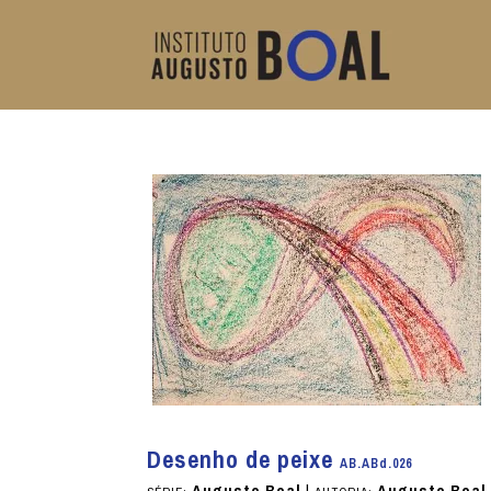
Desenho de peixe
AB.ABd.026
Augusto Boal
|
Augusto Boal