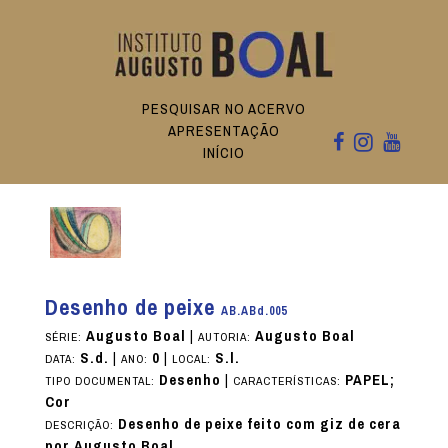
PESQUISAR NO ACERVO
APRESENTAÇÃO
INÍCIO
Desenho de peixe
AB.ABd.005
Augusto Boal
|
Augusto Boal
SÉRIE:
AUTORIA:
S.d.
|
0
|
S.l.
DATA:
ANO:
LOCAL:
Desenho
|
PAPEL;
TIPO DOCUMENTAL:
CARACTERÍSTICAS:
Cor
Desenho de peixe feito com giz de cera
DESCRIÇÃO:
por Augusto Boal.