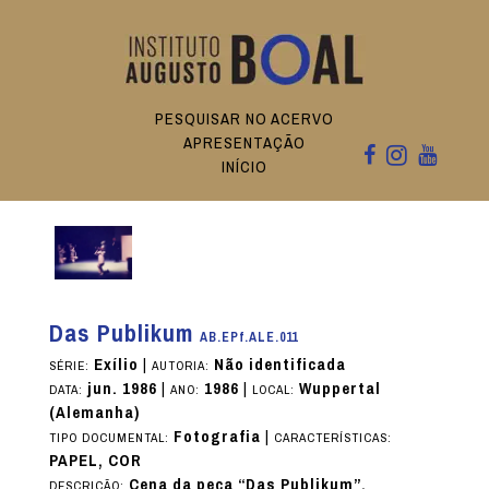
PESQUISAR NO ACERVO
APRESENTAÇÃO
INÍCIO
Das Publikum
AB.EPf.ALE.011
Exílio
|
Não identificada
SÉRIE:
AUTORIA:
jun. 1986
|
1986
|
Wuppertal
DATA:
ANO:
LOCAL:
(Alemanha)
Fotografia
|
TIPO DOCUMENTAL:
CARACTERÍSTICAS:
PAPEL, COR
Cena da peça “Das Publikum”.
DESCRIÇÃO: