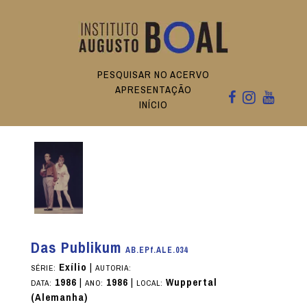
PESQUISAR NO ACERVO
APRESENTAÇÃO
INÍCIO
Das Publikum
AB.EPf.ALE.034
Exílio
|
SÉRIE:
AUTORIA:
1986
|
1986
|
Wuppertal
DATA:
ANO:
LOCAL:
(Alemanha)