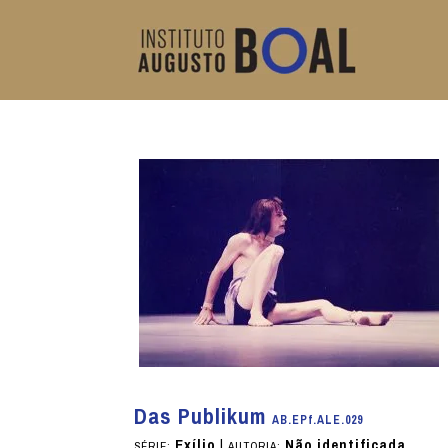
Das Publikum
AB.EPf.ALE.029
Exílio
|
Não identificada
SÉRIE:
AUTORIA: