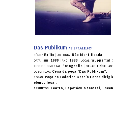
Das Publikum
AB.EPf.ALE.003
Exílio
|
Não identificada
SÉRIE:
AUTORIA:
jun. 1986
|
1986
|
Wuppertal 
DATA:
ANO:
LOCAL:
Fotografia
|
TIPO DOCUMENTAL:
CARACTERÍSTICAS
Cena da peça “Das Publikum”.
DESCRIÇÃO:
Peça de Federico García Lorca diri
NOTAS:
elenco local.
Teatro, Espetáculo teatral, Ence
ASSUNTOS: