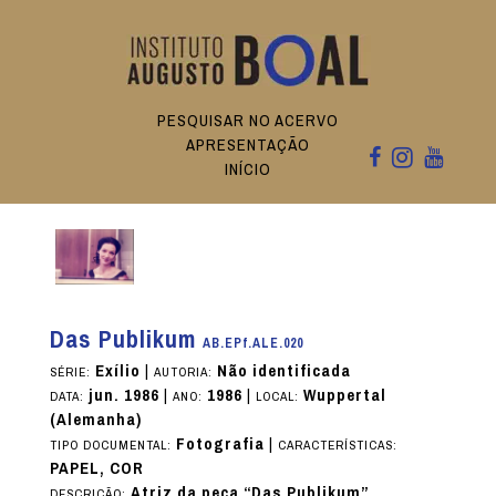
PESQUISAR NO ACERVO
APRESENTAÇÃO
INÍCIO
Das Publikum
AB.EPf.ALE.020
Exílio
|
Não identificada
SÉRIE:
AUTORIA:
jun. 1986
|
1986
|
Wuppertal
DATA:
ANO:
LOCAL:
(Alemanha)
Fotografia
|
TIPO DOCUMENTAL:
CARACTERÍSTICAS:
PAPEL, COR
Atriz da peça “Das Publikum”.
DESCRIÇÃO: