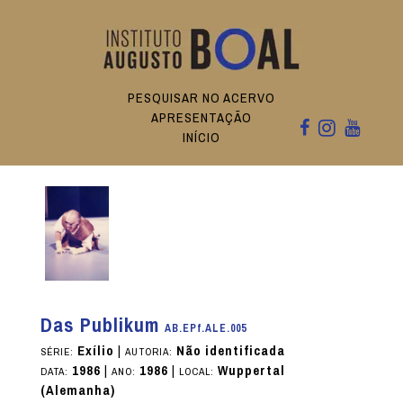
PESQUISAR NO ACERVO
APRESENTAÇÃO
INÍCIO
Das Publikum
AB.EPf.ALE.005
Exílio
|
Não identificada
SÉRIE:
AUTORIA:
1986
|
1986
|
Wuppertal
DATA:
ANO:
LOCAL:
(Alemanha)