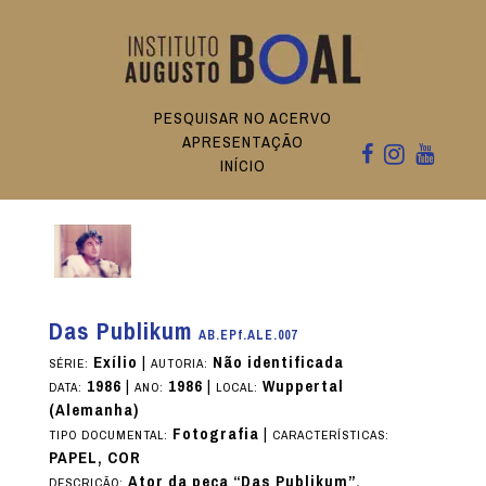
PESQUISAR NO ACERVO
APRESENTAÇÃO
INÍCIO
Das Publikum
AB.EPf.ALE.007
Exílio
|
Não identificada
SÉRIE:
AUTORIA:
1986
|
1986
|
Wuppertal
DATA:
ANO:
LOCAL:
(Alemanha)
Fotografia
|
TIPO DOCUMENTAL:
CARACTERÍSTICAS:
PAPEL, COR
Ator da peça “Das Publikum”.
DESCRIÇÃO: