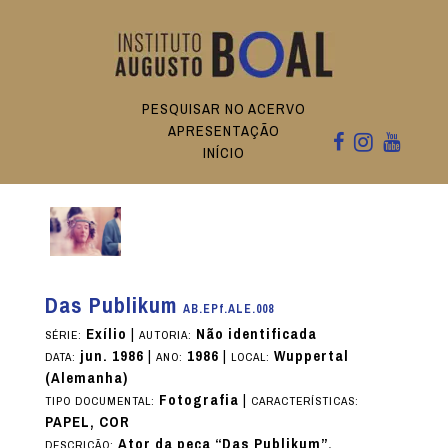
PESQUISAR NO ACERVO
APRESENTAÇÃO
INÍCIO
Das Publikum
AB.EPf.ALE.008
Exílio
|
Não identificada
SÉRIE:
AUTORIA:
jun. 1986
|
1986
|
Wuppertal
DATA:
ANO:
LOCAL:
(Alemanha)
Fotografia
|
TIPO DOCUMENTAL:
CARACTERÍSTICAS:
PAPEL, COR
Ator da peça “Das Publikum”.
DESCRIÇÃO: