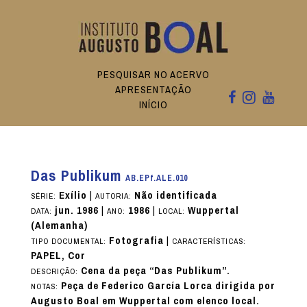
PESQUISAR NO ACERVO
APRESENTAÇÃO
INÍCIO
Das Publikum
AB.EPf.ALE.010
Exílio
|
Não identificada
SÉRIE:
AUTORIA:
jun. 1986
|
1986
|
Wuppertal
DATA:
ANO:
LOCAL:
(Alemanha)
Fotografia
|
TIPO DOCUMENTAL:
CARACTERÍSTICAS:
PAPEL, Cor
Cena da peça “Das Publikum”.
DESCRIÇÃO:
Peça de Federico García Lorca dirigida por
NOTAS:
Augusto Boal em Wuppertal com elenco local.