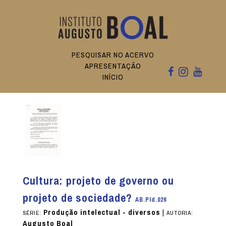
PESQUISAR NO ACERVO
APRESENTAÇÃO
INÍCIO
Cultura: projeto de governo ou
projeto de sociedade?
AB.PId.026
Produção intelectual - diversos
|
SÉRIE:
AUTORIA:
Augusto Boal