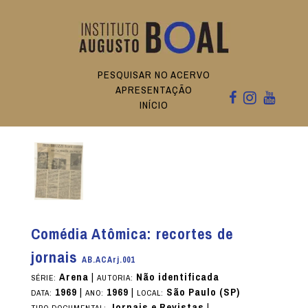
PESQUISAR NO ACERVO
APRESENTAÇÃO
INÍCIO
Comédia Atômica: recortes de
jornais
AB.ACArj.001
Arena
|
Não identificada
SÉRIE:
AUTORIA:
1969
|
1969
|
São Paulo (SP)
DATA:
ANO:
LOCAL:
Jornais e Revistas
|
TIPO DOCUMENTAL: