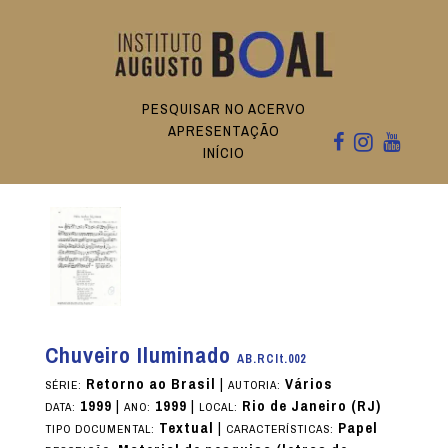
PESQUISAR NO ACERVO
APRESENTAÇÃO
INÍCIO
Chuveiro Iluminado
AB.RCIt.002
Retorno ao Brasil
|
Vários
SÉRIE:
AUTORIA:
1999
|
1999
|
Rio de Janeiro (RJ)
DATA:
ANO:
LOCAL:
Textual
|
Papel
TIPO DOCUMENTAL:
CARACTERÍSTICAS: