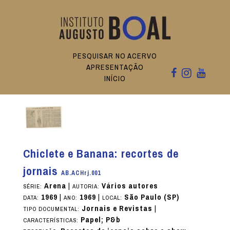
PESQUISAR NO ACERVO
APRESENTAÇÃO
INÍCIO
Chiclete e Banana: recortes de
jornais
AB.ACHrj.001
Arena
|
Vários autores
SÉRIE:
AUTORIA:
1969
|
1969
|
São Paulo (SP)
DATA:
ANO:
LOCAL:
Jornais e Revistas
|
TIPO DOCUMENTAL:
Papel; P&b
CARACTERÍSTICAS: