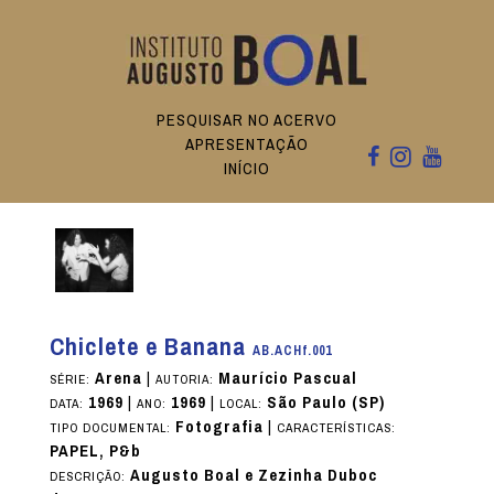
PESQUISAR NO ACERVO
APRESENTAÇÃO
INÍCIO
Chiclete e Banana
AB.ACHf.001
Arena
|
Maurício Pascual
SÉRIE:
AUTORIA:
1969
|
1969
|
São Paulo (SP)
DATA:
ANO:
LOCAL:
Fotografia
|
TIPO DOCUMENTAL:
CARACTERÍSTICAS:
PAPEL, P&b
Augusto Boal e Zezinha Duboc
DESCRIÇÃO: