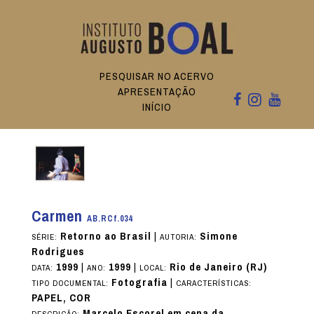
PESQUISAR NO ACERVO
APRESENTAÇÃO
INÍCIO
Carmen
AB.RCf.034
Retorno ao Brasil
|
Simone
SÉRIE:
AUTORIA:
Rodrigues
1999
|
1999
|
Rio de Janeiro (RJ)
DATA:
ANO:
LOCAL:
Fotografia
|
TIPO DOCUMENTAL:
CARACTERÍSTICAS:
PAPEL, COR
Marcelo Escorel em cena da