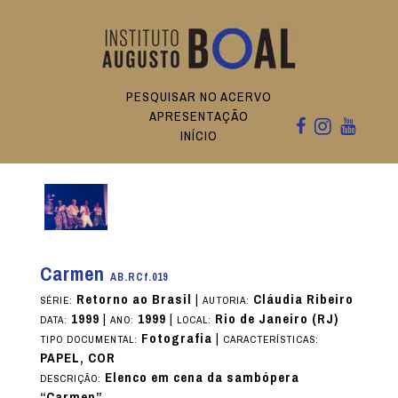
PESQUISAR NO ACERVO
APRESENTAÇÃO
INÍCIO
Carmen
AB.RCf.019
Retorno ao Brasil
|
Cláudia Ribeiro
SÉRIE:
AUTORIA:
1999
|
1999
|
Rio de Janeiro (RJ)
DATA:
ANO:
LOCAL:
Fotografia
|
TIPO DOCUMENTAL:
CARACTERÍSTICAS:
PAPEL, COR
Elenco em cena da sambópera
DESCRIÇÃO:
“Carmen”.