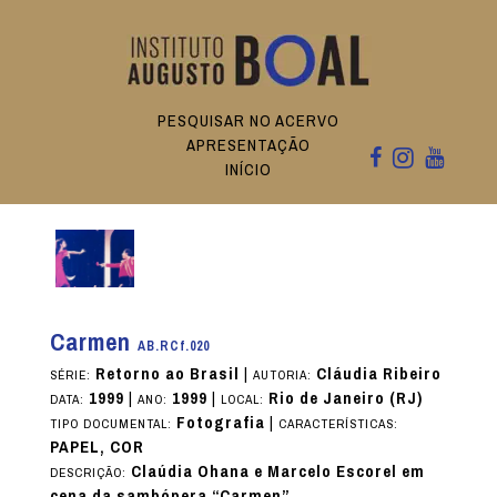
PESQUISAR NO ACERVO
APRESENTAÇÃO
INÍCIO
Carmen
AB.RCf.020
Retorno ao Brasil
|
Cláudia Ribeiro
SÉRIE:
AUTORIA:
1999
|
1999
|
Rio de Janeiro (RJ)
DATA:
ANO:
LOCAL:
Fotografia
|
TIPO DOCUMENTAL:
CARACTERÍSTICAS:
PAPEL, COR
Claúdia Ohana e Marcelo Escorel em
DESCRIÇÃO:
cena da sambópera “Carmen”.