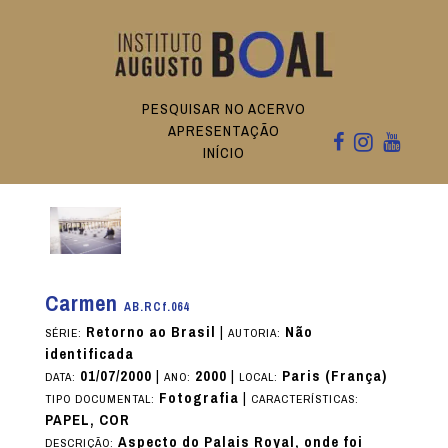
PESQUISAR NO ACERVO
APRESENTAÇÃO
INÍCIO
Carmen
AB.RCf.064
Retorno ao Brasil
|
Não
SÉRIE:
AUTORIA:
identificada
01/07/2000
|
2000
|
Paris (França)
DATA:
ANO:
LOCAL:
Fotografia
|
TIPO DOCUMENTAL:
CARACTERÍSTICAS:
PAPEL, COR
Aspecto do Palais Royal, onde foi
DESCRIÇÃO: